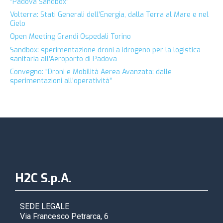
“Padova Sandbox”
Volterra: Stati Generali dell’Energia, dalla Terra al Mare e nel
Cielo
Open Meeting Grandi Ospedali Torino
Sandbox: sperimentazione droni a idrogeno per la logistica
sanitaria all’Aeroporto di Padova
Convegno: “Droni e Mobilità Aerea Avanzata: dalle
sperimentazioni all’operatività”
H2C S.p.A.
SEDE LEGALE
Via Francesco Petrarca, 6